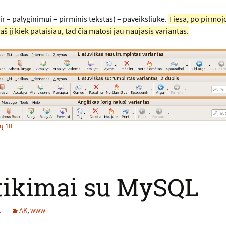
ir – palyginimui – pirminis tekstas) – paveiksliuke.
Tiesa, po pirmoj
 jį kiek pataisiau, tad čia matosi jau naujasis variantas.
ų 10
tikimai su MySQL
1
AK
,
www