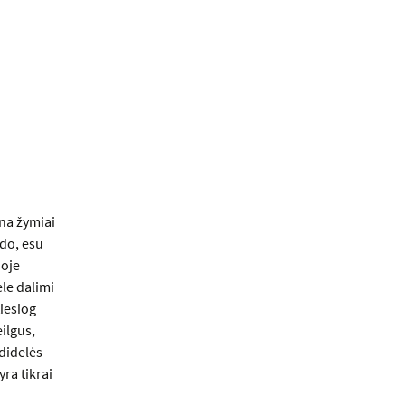
na žymiai
do, esu
joje
ele dalimi
tiesiog
eilgus,
 didelės
ra tikrai