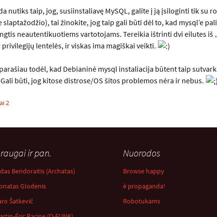
a nutiks taip, jog, susiinstaliavę MySQL, galite į ją įsiloginti tik su 
 slaptažodžio), tai žinokite, jog taip gali būti dėl to, kad mysql’e pal
ngtis neautentikuotiems vartotojams. Tereikia ištrinti dvi eilutes iš
ivilegijų lentelės, ir viskas ima magiškai veikti.
i parašiau todėl, kad Debianinė mysql instaliacija būtent taip sutvar
ali būti, jog kitose distrose/OS šitos problemos nėra ir nebus.
i 2
raugai ir pan.
Nuorodos
idas Bendoraitis (Archatas)
Browse happy
onatas Glodenis
ė propaganda!
aro Šatkevič
Robotukams
artin-Éric Racine (Q-FUNK)