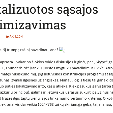
alizuotos sąsajos
timizavimas
4
AK
,
L10N
ai šį trumpą rašinį pavadinau, ane?
aprasta – vakar po šiokios tokios diskusijos ir ginčų per „
Skype
“ ga
u „
Thunderbird
“ įrankių juostos mygtukų pavadinimus CVS’e. Atro
s matęs nusiskundimų, jog lietuviškos konstrukcijos programų sąsa
aunasi žymiai ilgesnės už angliškas. Manau, jog iš tiesų tai gana did
o paties lokalizavimo ir to, kas jį atlieka. Kiek pasukus galvą (arba 
ažkurių principų), galima ir lietuviškus užrašus sukurti palyginus n
d frazės ilgis taptų vienu iš jos tinkamumo vertinimo kriterijų. O kol
 ekranai vis dar veikia 1024×768 taškų skiriamąja geba, tai, manau, y