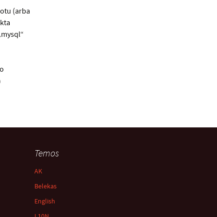
rootu (arba
ikta
 „mysql“
ko
Temos
AK
Belekas
English
L10N