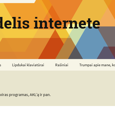
elis internete
s
Lipdukai klaviatūrai
Rašiniai
Trumpai apie mane, k
tviras programas, AKL’ą ir pan.