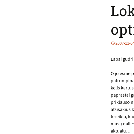
Lok
op
2007-11-0
Labai gudri
O jo esmė p
patrumpina
kelis kartu
paprastai g
priklauso nu
atsisakius k
tereikia, ka
mūsų dalies
aktualu…