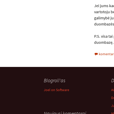
Jei jums kad
vartotoju be
galimybė ju
duombazės pr
P.S. visa ta
duombazę. G
komentara
Blogroll'as
D
Joel on Software
A
D
J
Naujausi komentarai
M