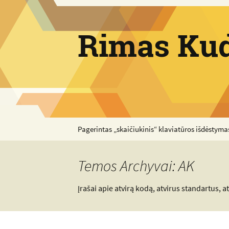
Pereiti
prie
Rimas Kud
turinio
Pagerintas „skaičiukinis“ klaviatūros išdėstyma
Temos Archyvai: AK
Įrašai apie atvirą kodą, atvirus standartus, a