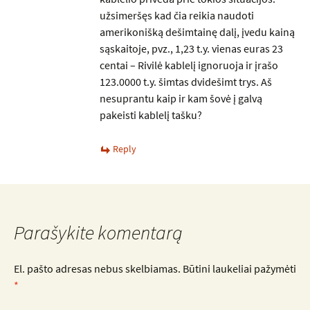
užsimeršęs kad čia reikia naudoti
amerikonišką dešimtainę dalį, įvedu kainą
sąskaitoje, pvz., 1,23 t.y. vienas euras 23
centai – Rivilė kablelį ignoruoja ir įrašo
123.0000 t.y. šimtas dvidešimt trys. Aš
nesuprantu kaip ir kam šovė į galvą
pakeisti kablelį tašku?
Reply
Parašykite komentarą
El. pašto adresas nebus skelbiamas.
Būtini laukeliai pažymėti
*