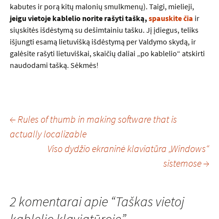
kabutes ir porą kitų malonių smulkmenų). Taigi, mielieji,
jeigu vietoje kablelio norite rašyti tašką,
spauskite čia
ir
siųskitės išdėstymą su dešimtainiu tašku. Jį įdiegus, teliks
išjungti esamą lietuvišką išdėstymą per Valdymo skydą, ir
galėsite rašyti lietuviškai, skaičių daliai „po kablelio“ atskirti
naudodami tašką. Sėkmės!
Įrašo
←
Rules of thumb in making software that is
actually localizable
navigacija
Viso dydžio ekraninė klaviatūra „Windows“
sistemose
→
2 komentarai apie “
Taškas vietoj