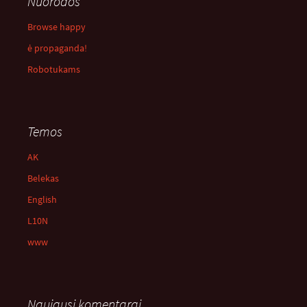
Nuorodos
Browse happy
ė propaganda!
Robotukams
Temos
AK
Belekas
English
L10N
www
Naujausi komentarai