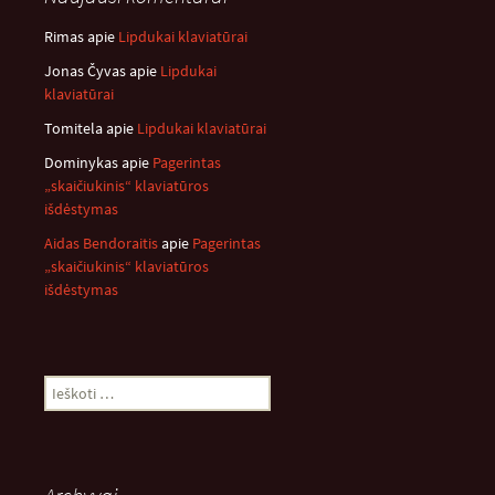
Rimas
apie
Lipdukai klaviatūrai
Jonas Čyvas
apie
Lipdukai
klaviatūrai
Tomitela
apie
Lipdukai klaviatūrai
Dominykas
apie
Pagerintas
„skaičiukinis“ klaviatūros
išdėstymas
Aidas Bendoraitis
apie
Pagerintas
„skaičiukinis“ klaviatūros
išdėstymas
Ieškoti: