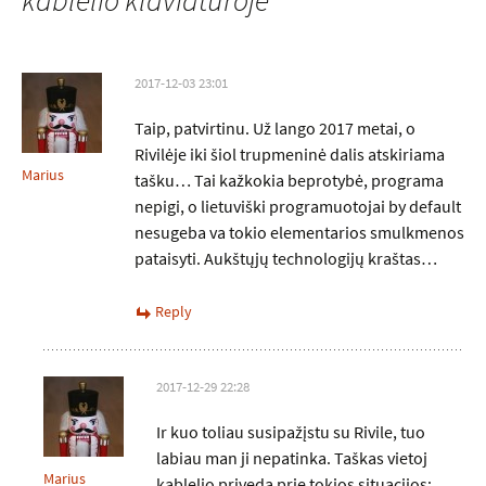
kablelio klaviatūroje
”
2017-12-03 23:01
Taip, patvirtinu. Už lango 2017 metai, o
Rivilėje iki šiol trupmeninė dalis atskiriama
Marius
tašku… Tai kažkokia beprotybė, programa
nepigi, o lietuviški programuotojai by default
nesugeba va tokio elementarios smulkmenos
pataisyti. Aukštųjų technologijų kraštas…
Reply
2017-12-29 22:28
Ir kuo toliau susipažįstu su Rivile, tuo
labiau man ji nepatinka. Taškas vietoj
Marius
kablelio priveda prie tokios situacijos: