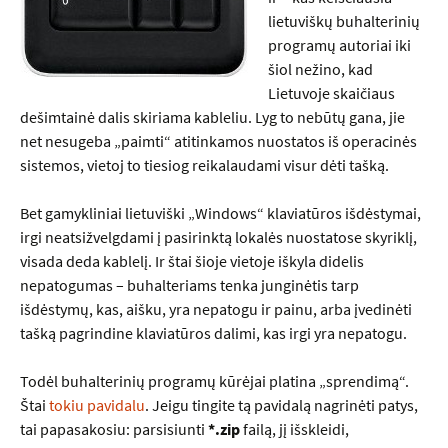
lietuviškų buhalterinių
programų autoriai iki
šiol nežino, kad
Lietuvoje skaičiaus
dešimtainė dalis skiriama kableliu. Lyg to nebūtų gana, jie
net nesugeba „paimti“ atitinkamos nuostatos iš operacinės
sistemos, vietoj to tiesiog reikalaudami visur dėti tašką.
Bet gamykliniai lietuviški „Windows“ klaviatūros išdėstymai,
irgi neatsižvelgdami į pasirinktą lokalės nuostatose skyriklį,
visada deda kablelį. Ir štai šioje vietoje iškyla didelis
nepatogumas – buhalteriams tenka junginėtis tarp
išdėstymų, kas, aišku, yra nepatogu ir painu, arba įvedinėti
tašką pagrindine klaviatūros dalimi, kas irgi yra nepatogu.
Todėl buhalterinių programų kūrėjai platina „sprendimą“.
Štai
tokiu pavidalu
. Jeigu tingite tą pavidalą nagrinėti patys,
tai papasakosiu: parsisiunti
*.zip
failą, jį išskleidi,