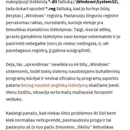
nukopijuoji išskleistą
*.dll
failiuką į
\Windows\System32\
,
tada dukart spusteli
*.reg
failiuką, kad jo turinys būtų
įterptas į „Windows“ registrą. Pastaruoju žingsniu registre
perrašomas raktas, nurodantis, kurioje vietoje yra
lietuviškas klaviatūros išdėstymas. Taigi, visa tai atlikę,
įprasto gamyklinio išdėstymo savo kompe nebematote ir jo
pasirinkti nebegalite (nors jis niekur nedingsta, ir, vėl
paredagavus registrą, jį galima susigrąžinti).
Deja, tas „sprendimas“ neveikia su 64 bitų „Windows“
sistemomis, todėl tokių sistemų naudotojams buhalterinių
programų kūrėjai ir nevisai oficialus tų programų
suportas
pataria
tiesiog naudoti anglišką išdėstymą
skaičiams įvesti.
Vienu žodžiu, situacija verta mažų mažiausiai
facepalm
veiduko.
Kadangi panašu, kad niekas šitos problemos iki šiol bent
kiek normaliau neišsprendė, pasinaudosiu proga ir tai
padarysiu aš (o tuo pačiu žmonėms „iškišiu“ lietuviškas