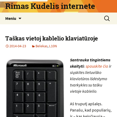
Pereiti
Rimas Kudelis internete
prie
turinio
Ieškoti:
Meniu
Taškas vietoj kablelio klaviatūroje
2014-04-23
Belekas
,
L10N
Santrauka tingintiems
skaityti:
spauskite čia
ir
siųskitės lietuviško
klaviatūros išdėstymo
tvarkykles su tašku
vietoje kablelio.
Aš truputį apšalęs.
Panašu, kad populiarių,
ir – kas keisčiausia –