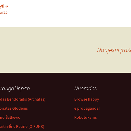
Lietuviški klaviatūros išdėstymai
yti
→
i 25
Naujesni įra
raugai ir pan.
Nuorodos
idas Bendoraitis (Archatas)
Browse happy
onatas Glodenis
ė propaganda!
aro Šatkevič
Robotukams
artin-Éric Racine (Q-FUNK)