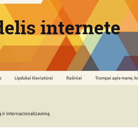
elis internete
s
Lipdukai klaviatūrai
Rašiniai
Trumpai apie mane, k
 ir internacionalizavimą