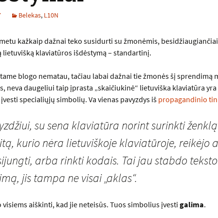
7
Belekas
,
L10N
metu kažkaip dažnai teko susidurti su žmonėmis, besidžiaugiančiai
 lietuvišką klaviatūros išdėstymą – standartinį.
 tame blogo nematau, tačiau labai dažnai tie žmonės šį sprendimą
, neva daugeliui taip įprasta „skaičiukinė“ lietuviška klaviatūra yra
įvesti specialiųjų simbolių. Va vienas pavyzdys iš
propagandinio tin
zdžiui, su sena klaviatūra norint surinkti ženkl
itą, kurio nėra lietuviškoje klaviatūroje, reikėjo 
ijungti, arba rinkti kodais. Tai jau stabdo teksto
imą, jis tampa ne visai „aklas“.
visiems aiškinti, kad jie neteisūs. Tuos simbolius įvesti
galima
.