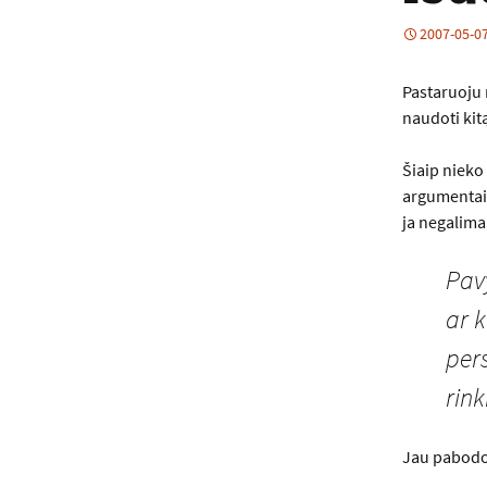
2007-05-0
Pastaruoju 
naudoti kitą
Šiaip nieko
argumentais
ja negalima 
Pavy
ar k
pers
rink
Jau pabodo 