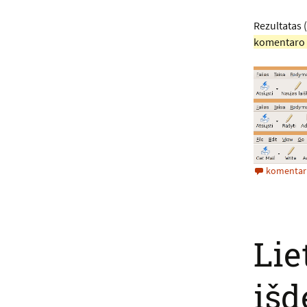
Rezultatas (
komentaro aš
komentar
Lie
išd