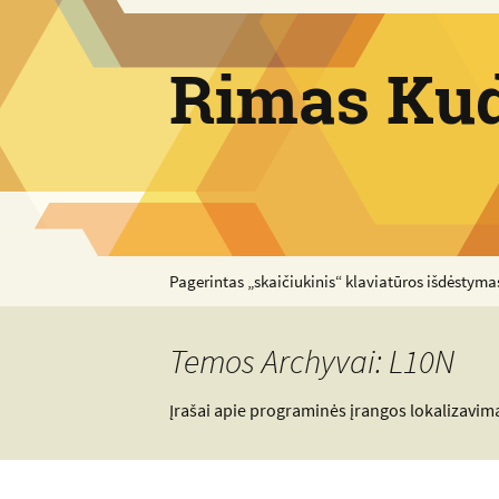
Pereiti
prie
Rimas Kud
turinio
Pagerintas „skaičiukinis“ klaviatūros išdėstyma
Temos Archyvai: L10N
Įrašai apie programinės įrangos lokalizavimą