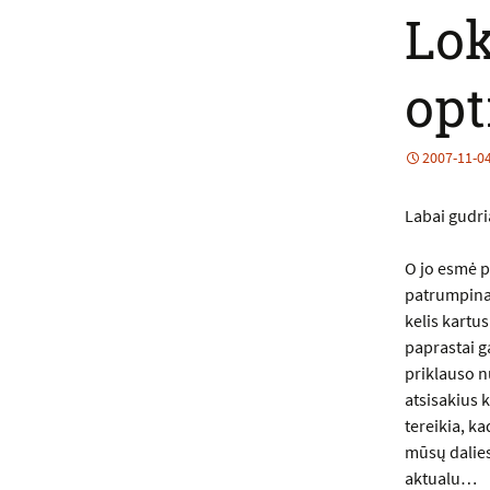
Lok
op
2007-11-0
Labai gudri
O jo esmė p
patrumpina
kelis kartu
paprastai g
priklauso nu
atsisakius k
tereikia, ka
mūsų dalies
aktualu…