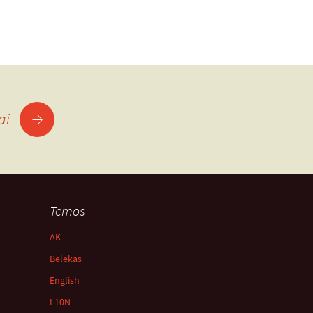
→
šai
Temos
AK
Belekas
English
L10N