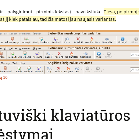
ir – palyginimui – pirminis tekstas) – paveiksliuke.
Tiesa, po pirmoj
 jį kiek pataisiau, tad čia matosi jau naujasis variantas.
ų 10
tuviški klaviatūros
ėstymai