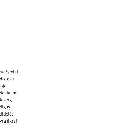
na žymiai
do, esu
joje
ele dalimi
tiesiog
eilgus,
 didelės
ra tikrai