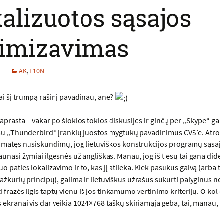
alizuotos sąsajos
timizavimas
4
AK
,
L10N
ai šį trumpą rašinį pavadinau, ane?
aprasta – vakar po šiokios tokios diskusijos ir ginčų per „
Skype
“ ga
u „
Thunderbird
“ įrankių juostos mygtukų pavadinimus CVS’e. Atro
s matęs nusiskundimų, jog lietuviškos konstrukcijos programų sąsa
aunasi žymiai ilgesnės už angliškas. Manau, jog iš tiesų tai gana did
o paties lokalizavimo ir to, kas jį atlieka. Kiek pasukus galvą (arba 
ažkurių principų), galima ir lietuviškus užrašus sukurti palyginus n
d frazės ilgis taptų vienu iš jos tinkamumo vertinimo kriterijų. O kol
 ekranai vis dar veikia 1024×768 taškų skiriamąja geba, tai, manau, y