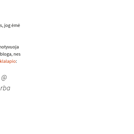
s, jog ėmė
 motyvuoja
 bloga, nes
klalapio
:
ą @
arba